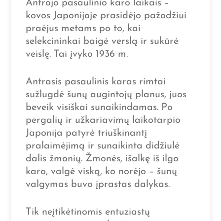
Antrojo pasaulinio karo laikais –
kovos Japonijoje prasidėjo pažodžiui
praėjus metams po to, kai
selekcininkai baigė verslą ir sukūrė
veislę. Tai įvyko 1936 m.
Antrasis pasaulinis karas rimtai
sužlugdė šunų augintojų planus, juos
beveik visiškai sunaikindamas. Po
pergalių ir užkariavimų laikotarpio
Japonija patyrė triuškinantį
pralaimėjimą ir sunaikinta didžiulė
dalis žmonių. Žmonės, išalkę iš ilgo
karo, valgė viską, ko norėjo – šunų
valgymas buvo įprastas dalykas.
Tik neįtikėtinomis entuziastų