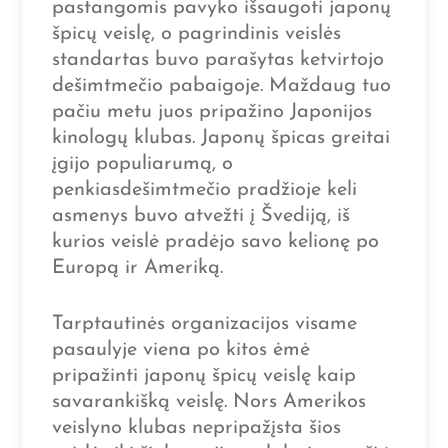
pastangomis pavyko išsaugoti japonų
špicų veislę, o pagrindinis veislės
standartas buvo parašytas ketvirtojo
dešimtmečio pabaigoje. Maždaug tuo
pačiu metu juos pripažino Japonijos
kinologų klubas. Japonų špicas greitai
įgijo populiarumą, o
penkiasdešimtmečio pradžioje keli
asmenys buvo atvežti į Švediją, iš
kurios veislė pradėjo savo kelionę po
Europą ir Ameriką.
Tarptautinės organizacijos visame
pasaulyje viena po kitos ėmė
pripažinti japonų špicų veislę kaip
savarankišką veislę. Nors Amerikos
veislyno klubas nepripažįsta šios