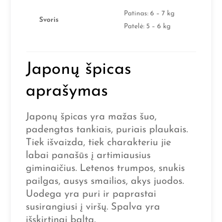
Patinas: 6 – 7 kg
Svoris
Patelė: 5 – 6 kg
Japonų špicas
aprašymas
Japonų špicas yra mažas šuo,
padengtas tankiais, puriais plaukais.
Tiek išvaizda, tiek charakteriu jie
labai panašūs į artimiausius
giminaičius. Letenos trumpos, snukis
pailgas, ausys smailios, akys juodos.
Uodega yra puri ir paprastai
susirangiusi į viršų. Spalva yra
išskirtinai balta.