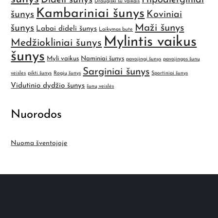
Dideli šunys
Hipoalerginiai
Draugiški su vaikais
Kambariniai šunys
šunys
Koviniai
Maži šunys
šunys
Labai dideli šunys
Laikymas bute
Mylintis vaikus
Medžiokliniai šunys
šunys
Myli vaikus
Naminiai šunys
pavojingi šunys
pavojingos šunų
Sarginiai šunys
veisles
pikti šunys
Rogių šunys
Sportiniai šunys
Vidutinio dydžio šunys
šunų veislės
Nuorodos
Nuoma šventojoje