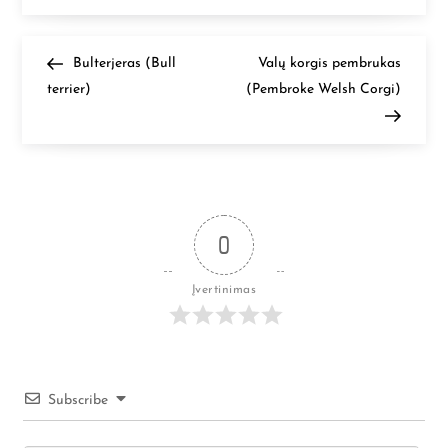
(Japanese
Spitz)
N
Previous
Next
Bulterjeras (Bull
Valų korgis pembrukas
Post
Post
terrier)
(Pembroke Welsh Corgi)
a
v
i
g
0
a
Įvertinimas
c
i
Subscribe
j