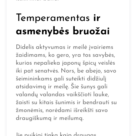
Temperamentas
ir
asmenybės bruožai
Didelis aktyvumas ir meilė įvairiems
žaidimams, ko gero, yra tos savybės,
kurios nepalieka japonų špicų veislės
iki pat senatvės. Nors, be abejo, savo
šeimininkams gali suteikti didžiulį
atsidavimą ir meilę. Šie šunys gali
valandų valandas vaikščioti lauke,
žaisti su kitais šunimis ir bendrauti su
žmonėmis, norėdami išreikšti savo
draugiškumą ir meilumą.
Jie puikiai tinka kaip draugas