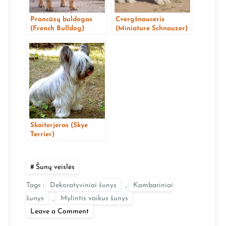
Prancūzų buldogas
Cvergšnauceris
(French Bulldog)
(Miniature Schnauzer)
Skaiterjeras (Skye
Terrier)
Šunų veislės
Tags :
Dekoratyviniai šunys
,
Kambariniai
šunys
,
Mylintis vaikus šunys
on
Leave a Comment
Japonų
špicas