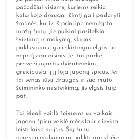
pažodžiui visiems, kuriems reikia
keturkojo draugo. Išimtį gali padaryti
žmonės, kurie iš principo nemėgsta
mažų šunų. Jie puikiai pasitelkia
švietimą ir mokymą, skiriasi
paklusnumu, gali skirtingai elgtis su
nepažįstamaisiais. Jei tai parke
pravažiuojantis dviratininkas,
greičiausiai į jį loja japonų špicas. Jei
tai senas jūsų draugas ir šuo mato
šeimininko nusiteikimą, jis elgsis taip
pat.
Tai ideali veislė šeimoms su vaikais –
japonų špicų veislė mėgsta ir dievina
leisti laiką su jais. Šių šunų
nerekomenduojama palikti ramybėje,