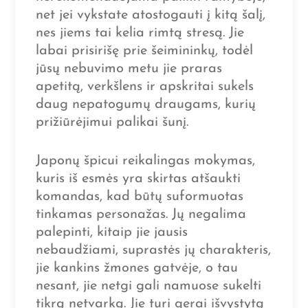
net jei vykstate atostogauti į kitą šalį,
nes jiems tai kelia rimtą stresą. Jie
labai prisirišę prie šeimininkų, todėl
jūsų nebuvimo metu jie praras
apetitą, verkšlens ir apskritai sukels
daug nepatogumų draugams, kurių
prižiūrėjimui palikai šunį.
Japonų špicui reikalingas mokymas,
kuris iš esmės yra skirtas atšaukti
komandas, kad būtų suformuotas
tinkamas personažas. Jų negalima
palepinti, kitaip jie jausis
nebaudžiami, suprastės jų charakteris,
jie kankins žmones gatvėje, o tau
nesant, jie netgi gali namuose sukelti
tikrą netvarką. Jie turi gerai išvystytą