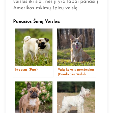
veislės iki šiol, nes ji yra labai panaši į
Amerikos eskimų špicų veislę.
Panašios Šunų Veislės:
Mopsas (Pug)
Valų korgis pembrukas
(Pembroke Welsh
Corgi)