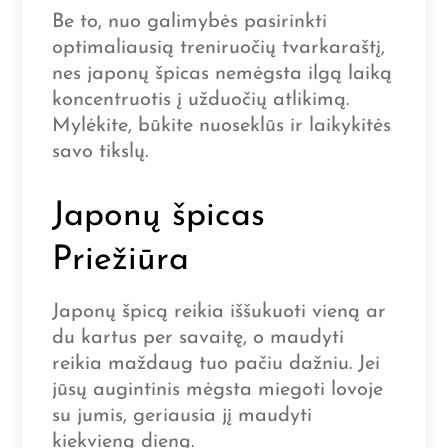
Be to, nuo galimybės pasirinkti
optimaliausią treniruočių tvarkaraštį,
nes japonų špicas nemėgsta ilgą laiką
koncentruotis į užduočių atlikimą.
Mylėkite, būkite nuoseklūs ir laikykitės
savo tikslų.
Japonų špicas
Priežiūra
Japonų špicą reikia iššukuoti vieną ar
du kartus per savaitę, o maudyti
reikia maždaug tuo pačiu dažniu. Jei
jūsų augintinis mėgsta miegoti lovoje
su jumis, geriausia jį maudyti
kiekvieną dieną.