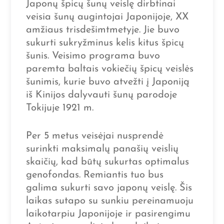
Japonų špicų šunų veislę dirbtinai
veisia šunų augintojai Japonijoje, XX
amžiaus trisdešimtmetyje. Jie buvo
sukurti sukryžminus kelis kitus špicų
šunis. Veisimo programa buvo
paremta baltais vokiečių špicų veislės
šunimis, kurie buvo atvežti į Japoniją
iš Kinijos dalyvauti šunų parodoje
Tokijuje 1921 m.
Per 5 metus veisėjai nusprendė
surinkti maksimalų panašių veislių
skaičių, kad būtų sukurtas optimalus
genofondas. Remiantis tuo bus
galima sukurti savo japonų veislę. Šis
laikas sutapo su sunkiu pereinamuoju
laikotarpiu Japonijoje ir pasirengimu