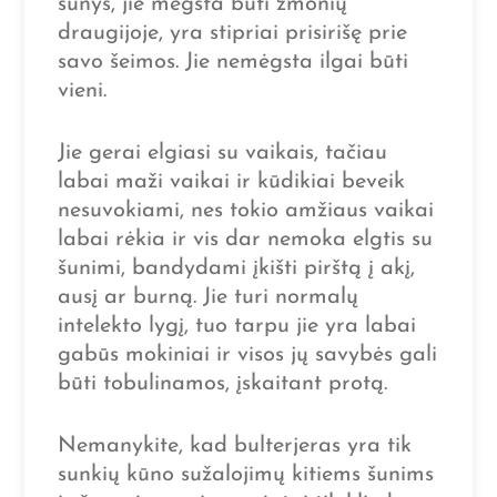
šunys, jie mėgsta būti žmonių
draugijoje, yra stipriai prisirišę prie
savo šeimos. Jie nemėgsta ilgai būti
vieni.
Jie gerai elgiasi su vaikais, tačiau
labai maži vaikai ir kūdikiai beveik
nesuvokiami, nes tokio amžiaus vaikai
labai rėkia ir vis dar nemoka elgtis su
šunimi, bandydami įkišti pirštą į akį,
ausį ar burną. Jie turi normalų
intelekto lygį, tuo tarpu jie yra labai
gabūs mokiniai ir visos jų savybės gali
būti tobulinamos, įskaitant protą.
Nemanykite, kad bulterjeras yra tik
sunkių kūno sužalojimų kitiems šunims