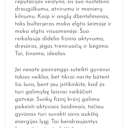
reputacijos veislyno, šis šuo nustebins
draugiškumu, atvirumu ir manierų
kilnumu. Kaip ir anglų džentelmenas,
toks bulterjeras moka elgtis šeimoje ir
moka elgtis visuomenėje. Šuo
reikalauja didelio fizinio aktyvumo,
dresūros, jėgos treniruočių ir bėgimo.
Tai, žinoma, idealas.
Jei nesate pasirengęs suteikti gyvūnui
tokios veiklos, bet tikrai norite būtent
šio šuns, bent jau įsitikinkite, kad jis
turi galimybę laisvai vaikščioti
gatvėje. Sunkų fizinį krūvį galima
pakeisti aktyviais žaidimais, tačiau
gyvūnas turi suvokti savo aukštą
energijos lygį. Tai bendraujantys