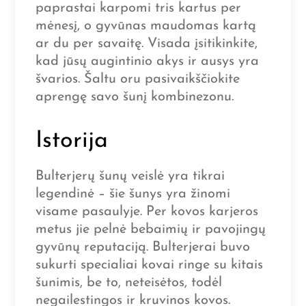
paprastai karpomi tris kartus per
mėnesį, o gyvūnas maudomas kartą
ar du per savaitę. Visada įsitikinkite,
kad jūsų augintinio akys ir ausys yra
švarios. Šaltu oru pasivaikščiokite
aprengę savo šunį kombinezonu.
Istorija
Bulterjerų šunų veislė yra tikrai
legendinė – šie šunys yra žinomi
visame pasaulyje. Per kovos karjeros
metus jie pelnė bebaimių ir pavojingų
gyvūnų reputaciją. Bulterjerai buvo
sukurti specialiai kovai ringe su kitais
šunimis, be to, neteisėtos, todėl
negailestingos ir kruvinos kovos.