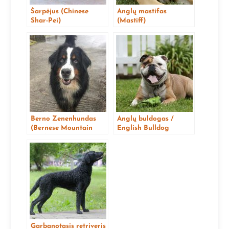
Šarpėjus (Chinese
Anglų mastifas
Shar-Pei)
(Mastiff)
Berno Zenenhundas
Anglų buldogas /
(Bernese Mountain
English Bulldog
Dog)
Garbanotasis retriveris