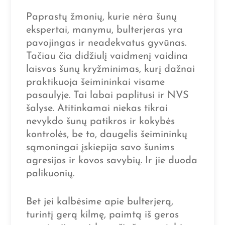
Paprastų žmonių, kurie nėra šunų
ekspertai, manymu, bulterjeras yra
pavojingas ir neadekvatus gyvūnas.
Tačiau čia didžiulį vaidmenį vaidina
laisvas šunų kryžminimas, kurį dažnai
praktikuoja šeimininkai visame
pasaulyje. Tai labai paplitusi ir NVS
šalyse. Atitinkamai niekas tikrai
nevykdo šunų patikros ir kokybės
kontrolės, be to, daugelis šeimininkų
sąmoningai įskiepija savo šunims
agresijos ir kovos savybių. Ir jie duoda
palikuonių.
Bet jei kalbėsime apie bulterjerą,
turintį gerą kilmę, paimtą iš geros