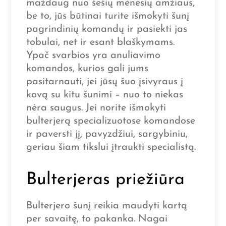
maždaug nuo šešių mėnesių amžiaus,
be to, jūs būtinai turite išmokyti šunį
pagrindinių komandų ir pasiekti jas
tobulai, net ir esant blaškymams.
Ypač svarbios yra anuliavimo
komandos, kurios gali jums
pasitarnauti, jei jūsų šuo įsivyraus į
kovą su kitu šunimi – nuo to niekas
nėra saugus. Jei norite išmokyti
bulterjerą specializuotose komandose
ir paversti jį, pavyzdžiui, sargybiniu,
geriau šiam tikslui įtraukti specialistą.
Bulterjeras priežiūra
Bulterjero šunį reikia maudyti kartą
per savaitę, to pakanka. Nagai