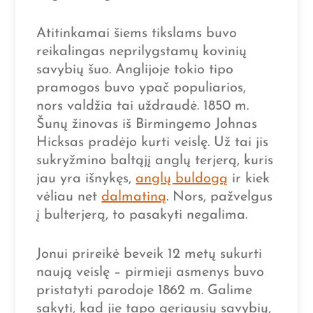
Atitinkamai šiems tikslams buvo
reikalingas neprilygstamų kovinių
savybių šuo. Anglijoje tokio tipo
pramogos buvo ypač populiarios,
nors valdžia tai uždraudė. 1850 m.
Šunų žinovas iš Birmingemo Johnas
Hicksas pradėjo kurti veislę. Už tai jis
sukryžmino baltąjį anglų terjerą, kuris
jau yra išnykęs,
anglų buldogą
ir kiek
vėliau net
dalmatiną
. Nors, pažvelgus
į bulterjerą, to pasakyti negalima.
Jonui prireikė beveik 12 metų sukurti
naują veislę – pirmieji asmenys buvo
pristatyti parodoje 1862 m. Galime
sakyti, kad jie tapo geriausių savybių,