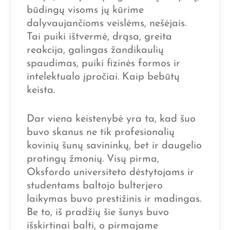
būdingų visoms jų kūrime
dalyvaujančioms veislėms, nešėjais.
Tai puiki ištvermė, drąsa, greita
reakcija, galingas žandikaulių
spaudimas, puiki fizinės formos ir
intelektualo įpročiai. Kaip bebūtų
keista.
Dar viena keistenybė yra ta, kad šuo
buvo skanus ne tik profesionalių
kovinių šunų savininkų, bet ir daugelio
protingų žmonių. Visų pirma,
Oksfordo universiteto dėstytojams ir
studentams baltojo bulterjero
laikymas buvo prestižinis ir madingas.
Be to, iš pradžių šie šunys buvo
išskirtinai balti, o pirmajame