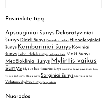
Pasirinkite tipą
Apsauginiai šunys
Dekoratyviniai
šunys
Dideli šunys
Hipoalerginiai
Draugiški su vaikais
Kambariniai šunys
šunys
Koviniai
Maži šunys
šunys
Labai dideli šunys
Laikymas bute
Mylintis vaikus
Medžiokliniai šunys
šunys
Myli vaikus
Naminiai šunys
pavojingi šunys
pavojingos šunų
Sarginiai šunys
veisles
pikti šunys
Rogių šunys
Sportiniai šunys
Vidutinio dydžio šunys
šunų veislės
Nuorodos