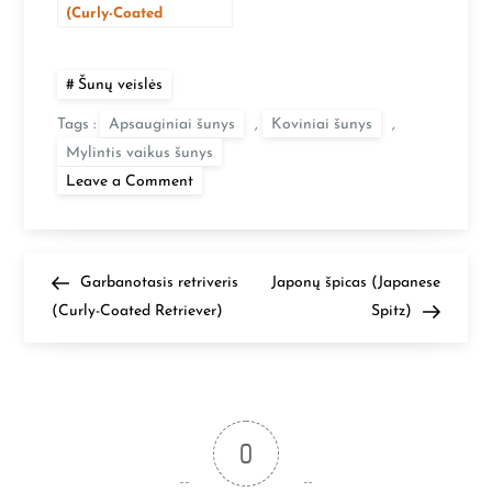
(Curly-Coated
Retriever)
Šunų veislės
Tags :
Apsauginiai šunys
,
Koviniai šunys
,
Mylintis vaikus šunys
on
Leave a Comment
Bulterjeras
(Bull
terrier)
N
Previous
Next
Garbanotasis retriveris
Japonų špicas (Japanese
Post
Post
(Curly-Coated Retriever)
Spitz)
a
v
i
0
g