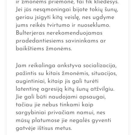
ir žmonėms priemonė, tai tik kliedesys.
Jei jūs nesąmoningai bijote tokių šunų,
geriau įsigyti kitą veislę, nes ugdyme
jums reikės tvirtumo ir nuoseklumo.
Bulterjeras nerekomenduojamas
pradedantiesiems savininkams ar
baikštiems žmonėms.
Jam reikalinga ankstyva socializacija,
pažintis su kitais žmonėmis, situacijos,
augintiniai, kitaip jis gali turėti
latentinę agresiją kitų šunų atžvilgiu.
Jie gali būti naudojami apsaugai,
tačiau jie nebus tinkami kaip
sargybiniai privačiam namui, nes
mūsų platumose jie negalės gyventi
gatvėje ištisus metus.