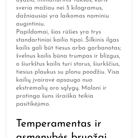
dydžio, miniatiūrinis Taksas, kuris
sveria mažiau nei 5 kilogramus,
dažniausiai yra laikomas naminiu
augintiniu.
Papildomai, šios rūšies yra trys
standartiniai kailio tipai. Šilkinis ilgas
kailis gali būt tiesus arba garbanotas;
švelnus kailis būna trumpas ir blizgus,
o šiurkštus kailis turi storus, šiurkščius,
tiesius plaukus su plonu poodžiu. Visa
kailių įvairovė apsaugo nuo
ekstremalių oro sąlygų. Maloni ir
protinga šuns išraiška teikia
pasitikėjimo.
Temperamentas ir
asmenybės bruožai