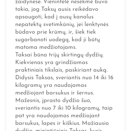
žaidynėse. Vienintelė nesėkmė buvo
tokia, jog Taksų ausis reikėdavo
apsaugoti, kad į ausų kanalus
nepatektų svetimkūnių, jei lenktynės
būdavo prie krūmų, ir, šiek tiek
sugarbanoti uodegą, kad ji būtų
matoma medžiotojams.
Taksai būna trijų skirtingų dydžių.
Kiekvienas yra grindžiamas
praktiniais tikslais, paskiriant auką.
Didysis Taksas, sveriantis nuo 14 iki 16
kilogramų yra naudojamas
medžiojant barsukus ir šernus.
Mažesnis, įprasto dydžio šuo,
sveriantis nuo 7 iki 10 kilogramų, taip
pat yra naudojamas medžiojant
barsukus, lapes ir kiškius. Mažiausio