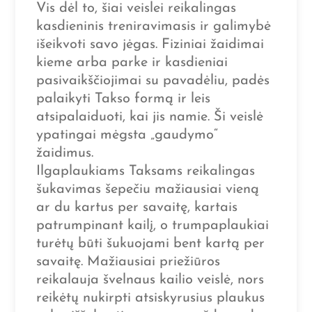
Vis dėl to, šiai veislei reikalingas
kasdieninis treniravimasis ir galimybė
išeikvoti savo jėgas. Fiziniai žaidimai
kieme arba parke ir kasdieniai
pasivaikščiojimai su pavadėliu, padės
palaikyti Takso formą ir leis
atsipalaiduoti, kai jis namie. Ši veislė
ypatingai mėgsta „gaudymo“
žaidimus.
Ilgaplaukiams Taksams reikalingas
šukavimas šepečiu mažiausiai vieną
ar du kartus per savaitę, kartais
patrumpinant kailį, o trumpaplaukiai
turėtų būti šukuojami bent kartą per
savaitę. Mažiausiai priežiūros
reikalauja švelnaus kailio veislė, nors
reikėtų nukirpti atsiskyrusius plaukus