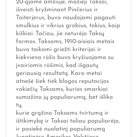
20-ąjame amžiuje, mažieji Taksai,
išveisti kryžminant Pinčerius ir
Toiterjerus, buvo naudojami pagauti
smulkius ir vikrius grobius, tokius, kaip
kiškiai. Tačiau, jie neturėjo Taksų
formos. Taksams, 1910-aisiais metais
buvo taikomi griežti kriterijai ir
kiekviena rūšis buvo kryžiuojama su
įvairiomis rūšimis, kad išgautų
geriausią rezultatą. Karo metai
atnešė šiek tiek blogos reputacijos
vokiečių Taksams, kurios smarkiai
sumažino jų populiarumą, bet išliko
tų,
kurie grąžino Taksams tvirtumą ir
ištikimybę ir Taksai toliau populiarėjo,
ir pasiekė nuolatinį populiarumą