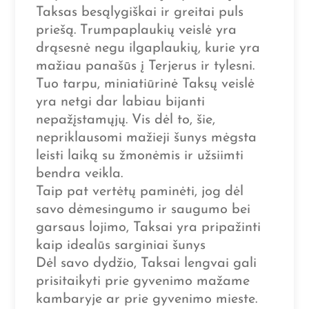
Taksas besąlygiškai ir greitai puls
priešą. Trumpaplaukių veislė yra
drąsesnė negu ilgaplaukių, kurie yra
mažiau panašūs į Terjerus ir tylesni.
Tuo tarpu, miniatiūrinė Taksų veislė
yra netgi dar labiau bijanti
nepažįstamųjų. Vis dėl to, šie,
nepriklausomi mažieji šunys mėgsta
leisti laiką su žmonėmis ir užsiimti
bendra veikla.
Taip pat vertėtų paminėti, jog dėl
savo dėmesingumo ir saugumo bei
garsaus lojimo, Taksai yra pripažinti
kaip idealūs sarginiai šunys
Dėl savo dydžio, Taksai lengvai gali
prisitaikyti prie gyvenimo mažame
kambaryje ar prie gyvenimo mieste.