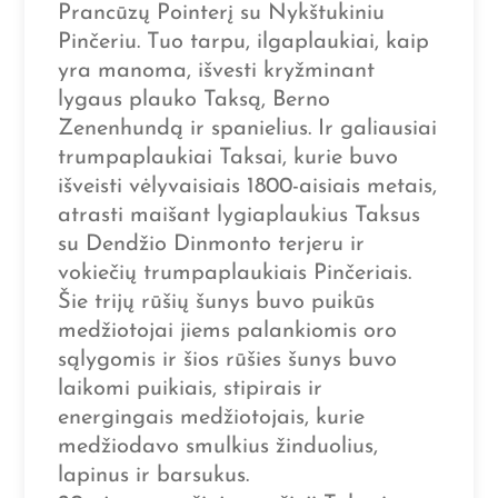
Prancūzų Pointerį su Nykštukiniu
Pinčeriu. Tuo tarpu, ilgaplaukiai, kaip
yra manoma, išvesti kryžminant
lygaus plauko Taksą, Berno
Zenenhundą ir spanielius. Ir galiausiai
trumpaplaukiai Taksai, kurie buvo
išveisti vėlyvaisiais 1800-aisiais metais,
atrasti maišant lygiaplaukius Taksus
su Dendžio Dinmonto terjeru ir
vokiečių trumpaplaukiais Pinčeriais.
Šie trijų rūšių šunys buvo puikūs
medžiotojai jiems palankiomis oro
sąlygomis ir šios rūšies šunys buvo
laikomi puikiais, stipirais ir
energingais medžiotojais, kurie
medžiodavo smulkius žinduolius,
lapinus ir barsukus.