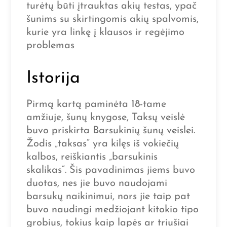
turėtų būti įtrauktas akių testas, ypač
šunims su skirtingomis akių spalvomis,
kurie yra linkę į klausos ir regėjimo
problemas
Istorija
Pirmą kartą paminėta 18-tame
amžiuje, šunų knygose, Taksų veislė
buvo priskirta Barsukinių šunų veislei.
Žodis „taksas“ yra kilęs iš vokiečių
kalbos, reiškiantis „barsukinis
skalikas“. Šis pavadinimas jiems buvo
duotas, nes jie buvo naudojami
barsukų naikinimui, nors jie taip pat
buvo naudingi medžiojant kitokio tipo
grobius, tokius kaip lapės ar triušiai