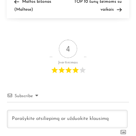
N
Previous
Next
Maltos bišonas
TOP 10 šunų šeimoms su
Post
Post
(Maltese)
vaikais
a
v
i
4
g
Įvertinimas
a
c
i
Subscribe
j
a