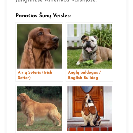
Jungtinėse Amerikos Valstijose.
Panašios Šunų Veislės:
Airių Seteris (Irish
Anglų buldogas /
Setter)
English Bulldog