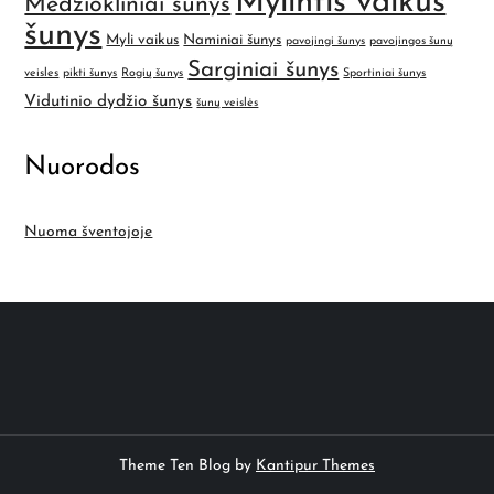
Mylintis vaikus
Medžiokliniai šunys
šunys
Myli vaikus
Naminiai šunys
pavojingi šunys
pavojingos šunų
Sarginiai šunys
veisles
pikti šunys
Rogių šunys
Sportiniai šunys
Vidutinio dydžio šunys
šunų veislės
Nuorodos
Nuoma šventojoje
Theme Ten Blog by
Kantipur Themes