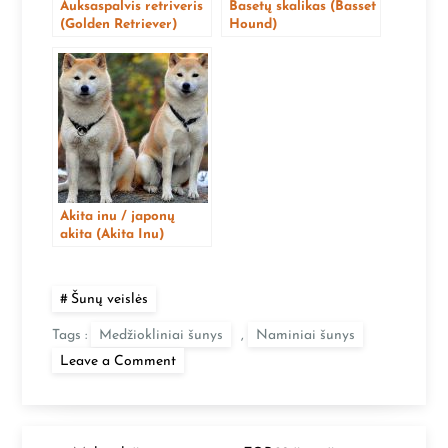
Auksaspalvis retriveris
Basetų skalikas (Basset
(Golden Retriever)
Hound)
Akita inu / japonų
akita (Akita Inu)
Šunų veislės
Tags :
Medžiokliniai šunys
,
Naminiai šunys
on
Leave a Comment
Nykštukinis
taksas
(Miniature
Dachshund)