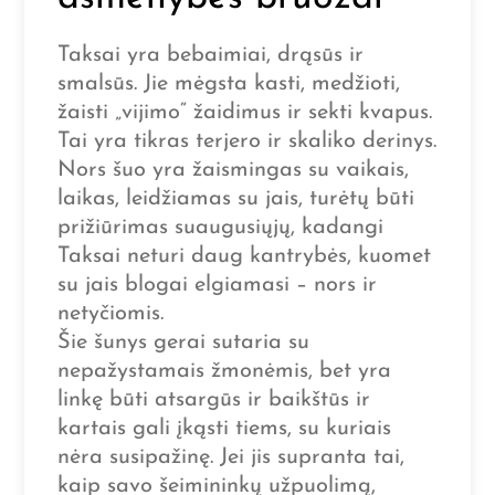
Taksai yra bebaimiai, drąsūs ir
smalsūs. Jie mėgsta kasti, medžioti,
žaisti „vijimo“ žaidimus ir sekti kvapus.
Tai yra tikras terjero ir skaliko derinys.
Nors šuo yra žaismingas su vaikais,
laikas, leidžiamas su jais, turėtų būti
prižiūrimas suaugusiųjų, kadangi
Taksai neturi daug kantrybės, kuomet
su jais blogai elgiamasi – nors ir
netyčiomis.
Šie šunys gerai sutaria su
nepažystamais žmonėmis, bet yra
linkę būti atsargūs ir baikštūs ir
kartais gali įkąsti tiems, su kuriais
nėra susipažinę. Jei jis supranta tai,
kaip savo šeimininkų užpuolimą,