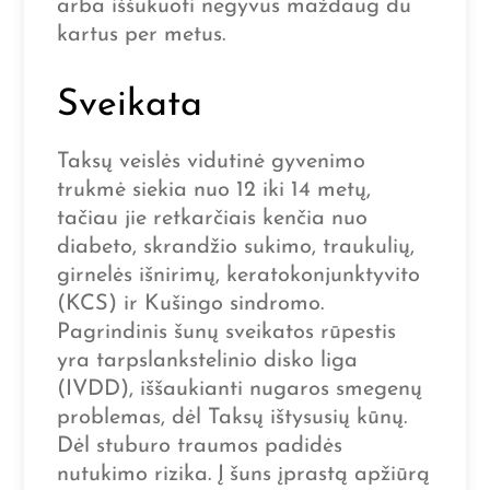
arba iššukuoti negyvus maždaug du
kartus per metus.
Sveikata
Taksų veislės vidutinė gyvenimo
trukmė siekia nuo 12 iki 14 metų,
tačiau jie retkarčiais kenčia nuo
diabeto, skrandžio sukimo, traukulių,
girnelės išnirimų, keratokonjunktyvito
(KCS) ir Kušingo sindromo.
Pagrindinis šunų sveikatos rūpestis
yra tarpslankstelinio disko liga
(IVDD), iššaukianti nugaros smegenų
problemas, dėl Taksų ištysusių kūnų.
Dėl stuburo traumos padidės
nutukimo rizika. Į šuns įprastą apžiūrą