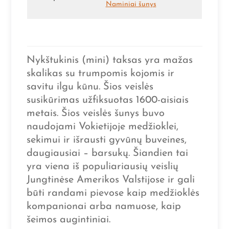
Naminiai šunys
Nykštukinis (mini) taksas yra mažas
skalikas su trumpomis kojomis ir
savitu ilgu kūnu. Šios veislės
susikūrimas užfiksuotas 1600-aisiais
metais. Šios veislės šunys buvo
naudojami Vokietijoje medžioklei,
sekimui ir išrausti gyvūnų buveines,
daugiausiai – barsukų. Šiandien tai
yra viena iš populiariausių veislių
Jungtinėse Amerikos Valstijose ir gali
būti randami pievose kaip medžioklės
kompanionai arba namuose, kaip
šeimos augintiniai.