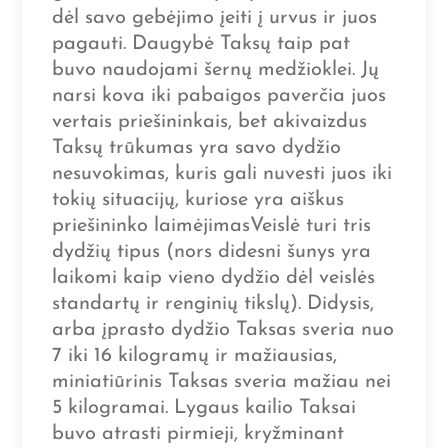
dėl savo gebėjimo įeiti į urvus ir juos
pagauti. Daugybė Taksų taip pat
buvo naudojami šernų medžioklei. Jų
narsi kova iki pabaigos paverčia juos
vertais priešininkais, bet akivaizdus
Taksų trūkumas yra savo dydžio
nesuvokimas, kuris gali nuvesti juos iki
tokių situacijų, kuriose yra aiškus
priešininko laimėjimasVeislė turi tris
dydžių tipus (nors didesni šunys yra
laikomi kaip vieno dydžio dėl veislės
standartų ir renginių tikslų). Didysis,
arba įprasto dydžio Taksas sveria nuo
7 iki 16 kilogramų ir mažiausias,
miniatiūrinis Taksas sveria mažiau nei
5 kilogramai. Lygaus kailio Taksai
buvo atrasti pirmieji, kryžminant