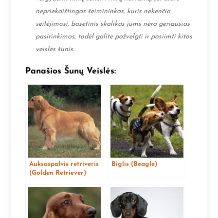
nepriekaištingas šeimininkas, kuris nekenčia
seilėjimosi, basetinis skalikas jums nėra geriausias
pasirinkimas, todėl galite pažvelgti ir pasiimti kitos
veislės šunis.
Panašios Šunų Veislės:
Auksaspalvis retriveris
Biglis (Beagle)
(Golden Retriever)