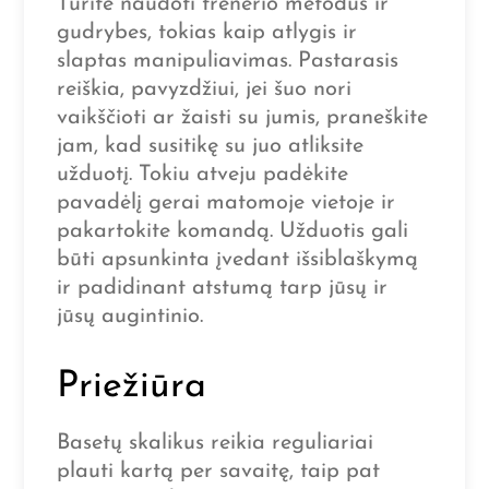
Turite naudoti trenerio metodus ir
gudrybes, tokias kaip atlygis ir
slaptas manipuliavimas. Pastarasis
reiškia, pavyzdžiui, jei šuo nori
vaikščioti ar žaisti su jumis, praneškite
jam, kad susitikę su juo atliksite
užduotį. Tokiu atveju padėkite
pavadėlį gerai matomoje vietoje ir
pakartokite komandą. Užduotis gali
būti apsunkinta įvedant išsiblaškymą
ir padidinant atstumą tarp jūsų ir
jūsų augintinio.
Priežiūra
Basetų skalikus reikia reguliariai
plauti kartą per savaitę, taip pat