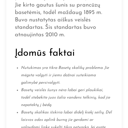
Jie kirto gautus šunis su prancūzų
basetėmis, todėl maždaug 1895 m.
Buvo nustatytas aiškus veislės
standartas. Šis standartas buvo
atnaujintas 2010 m.
Įdomūs faktai
Nutukimas yra tikra Basetų skalikų problema. Jie
mėgsta valgyti ir jiems dažnai suteikiama
galimybė persivalgyti.
Basetų veislės šunys nėra labai geri plaukikai,
todėl stebėkite juos šalia vandens telkinių, kad jie
nepatektų į bėdą.
Basetų skalikas išskiria labai didelį kiekį seilių. Dėl
laisvos odos aplink burną jie gerdami ar
valgydami linkę sukelti tikrą netvarką. Jei esate