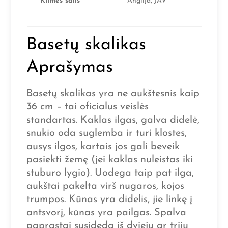
Kilmės šalis
Anglija, JAV
Basetų skalikas
Aprašymas
Basetų skalikas yra ne aukštesnis kaip
36 cm – tai oficialus veislės
standartas. Kaklas ilgas, galva didelė,
snukio oda suglemba ir turi klostes,
ausys ilgos, kartais jos gali beveik
pasiekti žemę (jei kaklas nuleistas iki
stuburo lygio). Uodega taip pat ilga,
aukštai pakelta virš nugaros, kojos
trumpos. Kūnas yra didelis, jie linkę į
antsvorį, kūnas yra pailgas. Spalva
paprastai susideda iš dviejų ar trijų