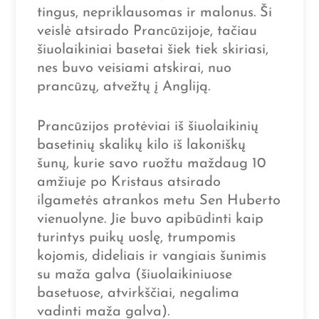
tingus, nepriklausomas ir malonus. Ši
veislė atsirado Prancūzijoje, tačiau
šiuolaikiniai basetai šiek tiek skiriasi,
nes buvo veisiami atskirai, nuo
prancūzų, atvežtų į Angliją.
Prancūzijos protėviai iš šiuolaikinių
basetinių skalikų kilo iš lakoniškų
šunų, kurie savo ruožtu maždaug 10
amžiuje po Kristaus atsirado
ilgametės atrankos metu Sen Huberto
vienuolyne. Jie buvo apibūdinti kaip
turintys puikų uoslę, trumpomis
kojomis, dideliais ir vangiais šunimis
su maža galva (šiuolaikiniuose
basetuose, atvirkščiai, negalima
vadinti maža galva).