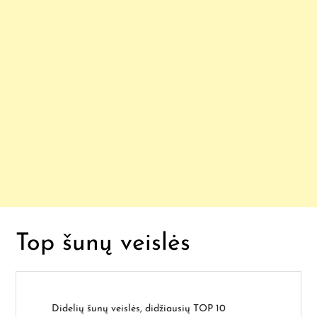
ų
Top šunų veislės
Didelių šunų veislės, didžiausių TOP 10