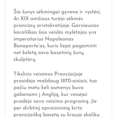
Šie šunys sėkmingai gyveno ir vystėsi,
iki XIX amžiaus turėjo sėkmės
prancūzų aristokratijoje. Garsiausias
karališkas šios veislės mylėtojas yra
imperatorius Napoleonas
Bonaparte’as, kuris liepė pagaminti
net keletą savo basetinių šunų
skulptūrų.
Tikslinis veisimas Prancūzijoje
prasidėjo maždaug 1870-aisiais, tuo
pačiu metu keli asmenys buvo
gabenami į Angliją, kur veisėjai
pradėjo savo veisimo programą. Jie
per dirbtinį apvaisinimą kirto
prancūzišką basetą su kraujo skaliku.