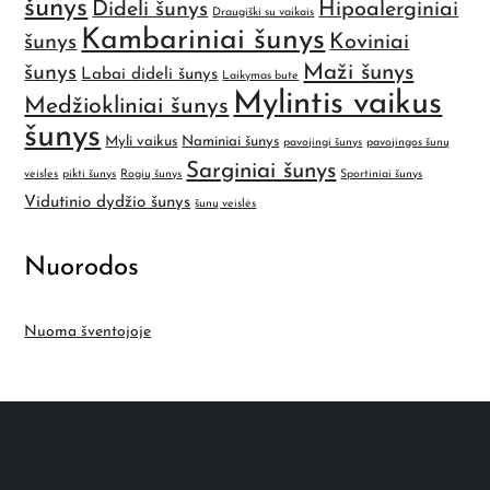
šunys
Dideli šunys
Hipoalerginiai
Draugiški su vaikais
Kambariniai šunys
šunys
Koviniai
Maži šunys
šunys
Labai dideli šunys
Laikymas bute
Mylintis vaikus
Medžiokliniai šunys
šunys
Myli vaikus
Naminiai šunys
pavojingi šunys
pavojingos šunų
Sarginiai šunys
veisles
pikti šunys
Rogių šunys
Sportiniai šunys
Vidutinio dydžio šunys
šunų veislės
Nuorodos
Nuoma šventojoje