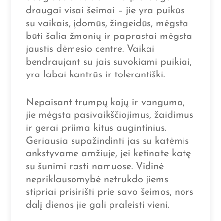
draugai visai šeimai – jie yra puikūs
su vaikais, įdomūs, žingeidūs, mėgsta
būti šalia žmonių ir paprastai mėgsta
jaustis dėmesio centre. Vaikai
bendraujant su jais suvokiami puikiai,
yra labai kantrūs ir tolerantiški.
Nepaisant trumpų kojų ir vangumo,
jie mėgsta pasivaikščiojimus, žaidimus
ir gerai priima kitus augintinius.
Geriausia supažindinti jas su katėmis
ankstyvame amžiuje, jei ketinate katę
su šunimi rasti namuose. Vidinė
nepriklausomybė netrukdo jiems
stipriai prisirišti prie savo šeimos, nors
dalį dienos jie gali praleisti vieni.