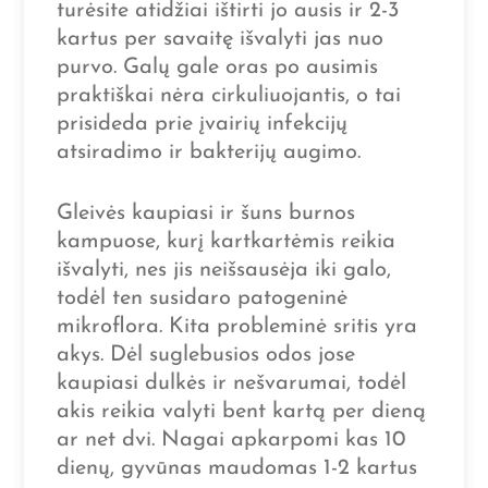
turėsite atidžiai ištirti jo ausis ir 2-3
kartus per savaitę išvalyti jas nuo
purvo. Galų gale oras po ausimis
praktiškai nėra cirkuliuojantis, o tai
prisideda prie įvairių infekcijų
atsiradimo ir bakterijų augimo.
Gleivės kaupiasi ir šuns burnos
kampuose, kurį kartkartėmis reikia
išvalyti, nes jis neišsausėja iki galo,
todėl ten susidaro patogeninė
mikroflora. Kita probleminė sritis yra
akys. Dėl suglebusios odos jose
kaupiasi dulkės ir nešvarumai, todėl
akis reikia valyti bent kartą per dieną
ar net dvi. Nagai apkarpomi kas 10
dienų, gyvūnas maudomas 1-2 kartus