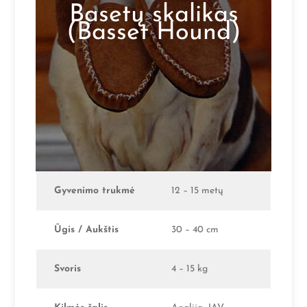
Basetų skalikas
(Basset Hound)
Gyvenimo trukmė
12 – 15 metų
Ūgis / Aukštis
30 – 40 cm
Svoris
4 – 15 kg