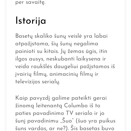
per savaitę.
Istorija
Basetų skaliko šunų veislė yra labai
atpažįstama, šių šunų negalima
painioti su kitais. Jų žemas ūgis, itin
ilgos ausys, neskubanti laikysena ir
veido raukšlės daugeliui pažįstamos iš
įvairių filmų, animacinių filmų ir
televizijos serialų.
Kaip pavyzdį galime pateikti gerai
žinomą leitenantą Columbo iš to
paties pavadinimo TV serialo ir jo
šunį pavadinimu „Šuo“ (šuo yra puikus
šuns vardas, ar ne?). Šis basetas buvo