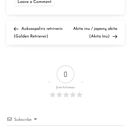
on
Leave a Comment
Basetų
skalikas
(Basset
Hound)
N
Previous
Next
Auksaspalvis retriveris
Akita inu / japonų akita
Post
Post
(Golden Retriever)
(Akita Inu)
a
v
i
0
g
Įvertinimas
a
c
i
Subscribe