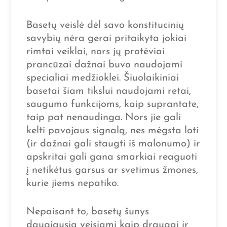
Basetų veislė dėl savo konstitucinių
savybių nėra gerai pritaikyta jokiai
rimtai veiklai, nors jų protėviai
prancūzai dažnai buvo naudojami
specialiai medžioklei. Šiuolaikiniai
basetai šiam tikslui naudojami retai,
saugumo funkcijoms, kaip suprantate,
taip pat nenaudinga. Nors jie gali
kelti pavojaus signalą, nes mėgsta loti
(ir dažnai gali staugti iš malonumo) ir
apskritai gali gana smarkiai reaguoti
į netikėtus garsus ar svetimus žmones,
kurie jiems nepatiko.
Nepaisant to, basetų šunys
daugiausia veisiami kaip draugai ir