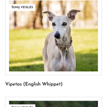
ŠUNŲ VEISLĖS
Vipetas (English Whippet)