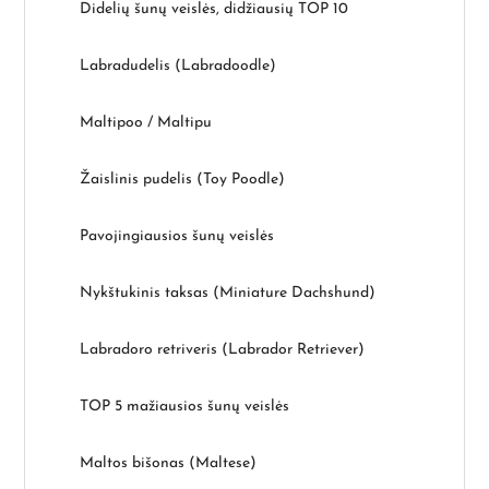
r
Didelių šunų veislės, didžiausių TOP 10
a
Labradudelis (Labradoodle)
š
Maltipoo / Maltipu
ų
Žaislinis pudelis (Toy Poodle)
Pavojingiausios šunų veislės
Nykštukinis taksas (Miniature Dachshund)
Labradoro retriveris (Labrador Retriever)
TOP 5 mažiausios šunų veislės
Maltos bišonas (Maltese)