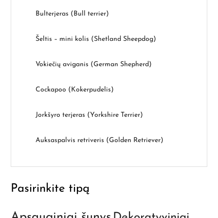
Bulterjeras (Bull terrier)
Šeltis – mini kolis (Shetland Sheepdog)
Vokiečių aviganis (German Shepherd)
Cockapoo (Kokerpudelis)
Jorkšyro terjeras (Yorkshire Terrier)
Auksaspalvis retriveris (Golden Retriever)
Pasirinkite tipą
Apsauginiai šunys
Dekoratyviniai