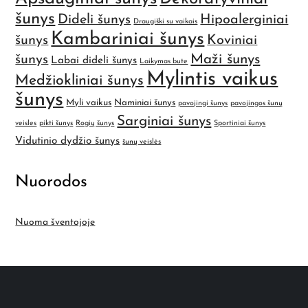
šunys
Dideli šunys
Hipoalerginiai
Draugiški su vaikais
Kambariniai šunys
šunys
Koviniai
Maži šunys
šunys
Labai dideli šunys
Laikymas bute
Mylintis vaikus
Medžiokliniai šunys
šunys
Myli vaikus
Naminiai šunys
pavojingi šunys
pavojingos šunų
Sarginiai šunys
veisles
pikti šunys
Rogių šunys
Sportiniai šunys
Vidutinio dydžio šunys
šunų veislės
Nuorodos
Nuoma šventojoje