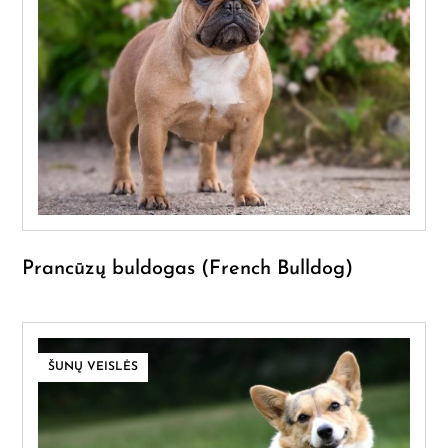
Prancūzų buldogas (French Bulldog)
ŠUNŲ VEISLĖS