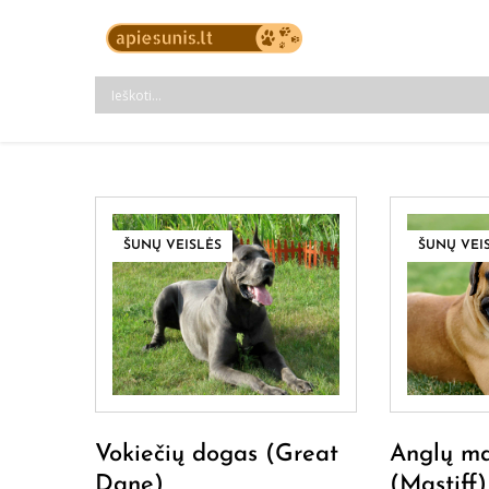
Skip
to
Viskas apie a
Šunų veislės, kačių veis
content
ŠUNŲ VEISLĖS
ŠUNŲ VEI
Vokiečių dogas (Great
Anglų ma
Dane)
(Mastiff)