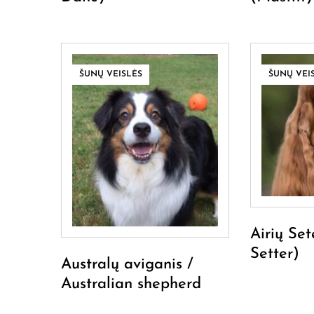
ŠUNŲ VEISLĖS
ŠUNŲ VEI
Airių Sete
Setter)
Australų aviganis /
Australian shepherd