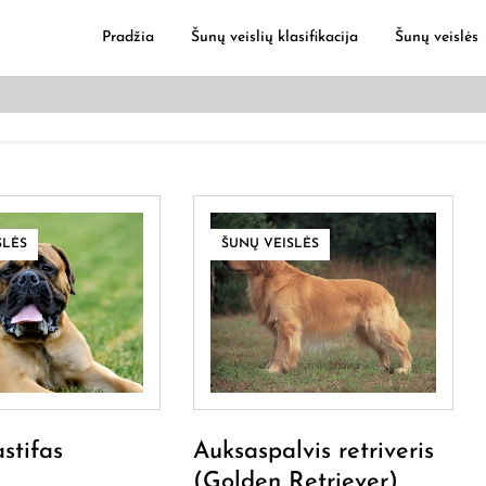
Pradžia
Šunų veislių klasifikacija
Šunų veislės
ugintinius
lės, šunų vardai
SLĖS
ŠUNŲ VEISLĖS
stifas
Auksaspalvis retriveris
(Golden Retriever)