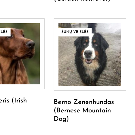
SLĖS
ŠUNŲ VEISLĖS
ris (Irish
Berno Zenenhundas
(Bernese Mountain
Dog)