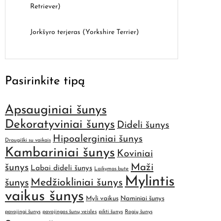
Retriever)
Jorkšyro terjeras (Yorkshire Terrier)
Pasirinkite tipą
Apsauginiai šunys
Dekoratyviniai šunys
Dideli šunys
Hipoalerginiai šunys
Draugiški su vaikais
Kambariniai šunys
Koviniai
Maži
šunys
Labai dideli šunys
Laikymas bute
Mylintis
šunys
Medžiokliniai šunys
vaikus šunys
Myli vaikus
Naminiai šunys
pavojingi šunys
pavojingos šunų veisles
pikti šunys
Rogių šunys