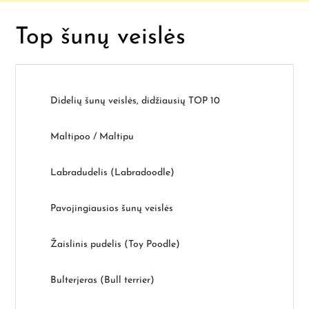
r
Top šunų veislės
p
į
r
Didelių šunų veislės, didžiausių TOP 10
a
Maltipoo / Maltipu
š
Labradudelis (Labradoodle)
ų
Pavojingiausios šunų veislės
Žaislinis pudelis (Toy Poodle)
Bulterjeras (Bull terrier)