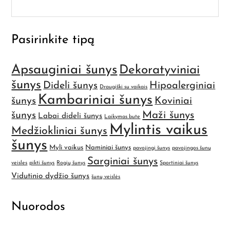
Pasirinkite tipą
Apsauginiai šunys
Dekoratyviniai
šunys
Dideli šunys
Hipoalerginiai
Draugiški su vaikais
Kambariniai šunys
šunys
Koviniai
Maži šunys
šunys
Labai dideli šunys
Laikymas bute
Mylintis vaikus
Medžiokliniai šunys
šunys
Myli vaikus
Naminiai šunys
pavojingi šunys
pavojingos šunų
Sarginiai šunys
veisles
pikti šunys
Rogių šunys
Sportiniai šunys
Vidutinio dydžio šunys
šunų veislės
Nuorodos